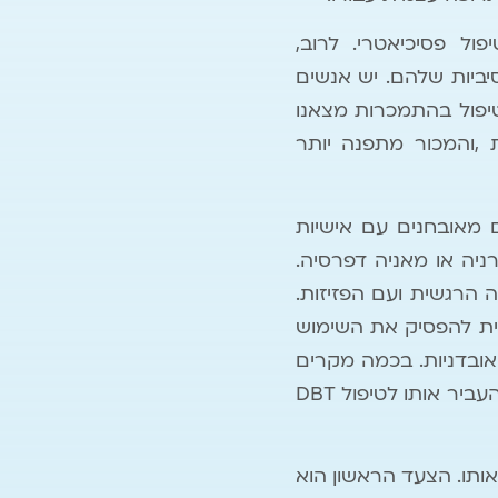
ול פסיכיאטרי. לרוב,
הורדת רמת האובססיביות שלהם. יש אנשים
גם בטיפול בהתמכרות מצאנו
 ,והמכור מתפנה יותר
 מאובחנים עם אישיות
רניה או מאניה דפרסיה.
מות עשויות להקל על ה BORDER LINE עם ההצפה הרגשית ועם הפזיזות.
לית להפסיק את השימוש
 אובדניות. בכמה מקרים
כאלה, לאחר שהמטופל נהיה יציב בניקיון שלו ממין ועלו מחשבות אובדניות נאלצנו להעביר אותו לטיפול DBT
ותו. הצעד הראשון הוא