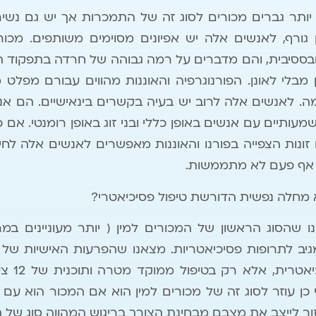
יותר גברים מכורים לסוג זה של התמכרות אך יש גם נשים
 גורף, לאנשים אלה יש אפיונים מסוימים משותפים. מכורי
ססיבית, והם מדברים על רמה גבוהה של חרדה בתפקוד היו
 מבלי לאונן. הפורנוגרפיה והאוננות מהווים עבורם מפלט 
 מה. לאנשים אלה לרוב יש בעיה בקשרים בינאישיים. הם א
עותיים עם אנשים באופן כללי ובני זוג באופן רומנטי. אם כ
זונות הצפייה בפורנו והאוננות מאפשרים לאנשים אלה לחי
 אף פעם לא מתממשות.
 מחלה נפשית הדורשת טיפול פסיכיאטרי?
צאנו שהסוג הראשון של המכורים למין ( יותר מעוניינים ב
גיב לתרופות פסיכיאטריות. מצאנו שהפרעות האישיות של
מענה דרך 
כן עוזר לסוג זה של מכורים למין הוא אם המכור הוא עם ה
לעזור לייצב את מצבם מבחינת הצורך בריגוש המהווה סוג של 