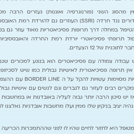
 מהסוג השני (פורנוגרפיה ואוננות) נעזרים הרבה מטיפ
הפסיכיאטר נותן להם כדורים נגד חרדה (SSRI) העוזרים גם ל
ובחנים עם OCD והטיפול במחלה דרך תרופות פסיכיאטריות מאוד עוזר 
 תרופתי פסיכיאטרי יורדת רמת החרדה והאובססיביות
וכנית של 12 הצעדים.
 עבודה צמודה עם פסיכיאטרים הוא בנוגע למכורים שגם
 אין תרופה פסיכיאטרית לאישיות גבולית כמו שיש לסכיזופ
אבל, תרופות פסיכיאטריות מסוי
 במקרים רבים לעזור גם לגברים וגם לנשים עם אישיות גבו
ז יש סיכון הרבה יותר גבוה לעליה באובדנות או במחשבות
פל היא לחזור לחיים שהיו לו לפני שההתמכרות הכריעה א