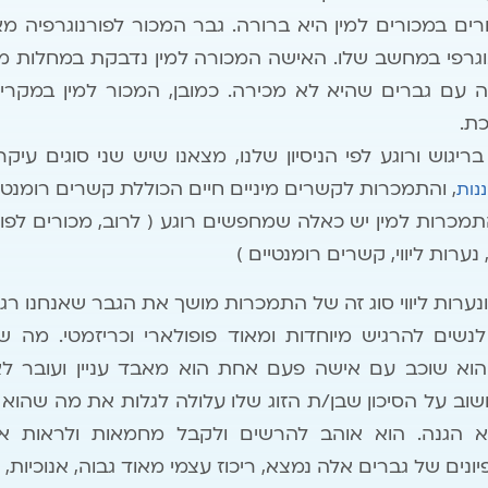
ים במכורים למין היא ברורה. גבר המכור לפורנוגרפיה
גרפי במחשב שלו. האישה המכורה למין נדבקת במחלות מין, 
יה עם גברים שהיא לא מכירה. כמובן, המכור למין במקר
ת.
גוש ורוגע לפי הניסיון שלנו, מצאנו שיש שני סוגים עיק
, והתמכרות לקשרים מיניים חיים הכוללת קשרים רומנטיי
נות
כרות למין יש כאלה שמחפשים רוגע ( לרוב, מכורים לפורנ
נערות ליווי, קשרים רומנטיים )
ונערות ליווי סוג זה של התמכרות מושך את הגבר שאנחנו רגילי
נשים להרגיש מיוחדות ומאוד פופולארי וכריזמטי. מה ש
הוא שוכב עם אישה פעם אחת הוא מאבד עניין ועובר ל
וב על הסיכון שבן/ת הזוג שלו עלולה לגלות את מה שהוא 
לא הגנה. הוא אוהב להרשים ולקבל מחמאות ולראות א
ונים של גברים אלה נמצא, ריכוז עצמי מאוד גבוה, אנוכיות, 