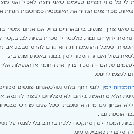
ת לי כל מיני דברים טעימים שאני רוצה לאכול ואני מו
ציאות. מכור פעם הגדיר את האובססיה כמחשבות הגרות א
 שאני צורך, פוגעים בי ובאחרים בחיי. אם אנחנו נמשיך בד
ורמת לחץ דם גבוה, כולסטרול, סכרת בעיות לב, בקשר ל
כפייתי שמכל ההתמכרויות הוא גורם להרס סביבו. אם 
את בעול. ואם זה המכור למין שבוגד באשתו ופוגע בה.
ע ולפעמים שניהם – המכור צריך את החומר או הפעילות אליה
ם לעצמו לריגוש.
, לגבי דחף בלתי נשלט,אנחנו פוגשים מכורים
מכרות למין
 וללא אבחון עם מי היא שוכבת, שכל פעם מחדש מבטיח
בר אוספת גבר.
יות המכור למין מתקשה ללכת ברחוב בלי לפנטז על נשי
המלצרית כאובייקט מיני.