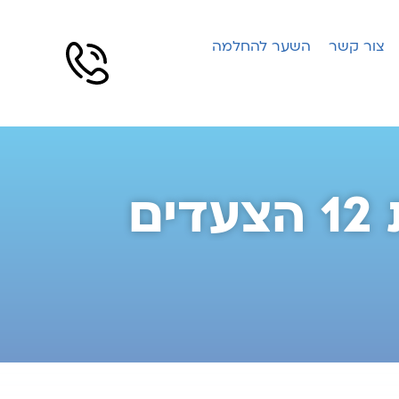
צור קשר
השער להחלמה
הריקוד העדין בין טיפול ותכנית 12 הצעדים