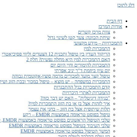
דלג לתוכן
דף הבית
אודות המרכז
צוות מרכז קשרים
שיחת הכוונה: צעד קטן לשינוי גדול
התמכרויות – מידע מקצועי
התמכרות למין
הריקוד העדין בין טיפול ותכנית 12 הצעדים וליווי פסיכיאטרי
האם התמכרות למין היא מחלה נפשית? חלק 2
התמכרות להימורים וחיי היום יום
יום עיון ביוזמת ד"ר יניב אפרתי
טיפול קצר מועד למכורים מרמה סוציו-אקונומית גבוהה
התמכרות במשפחה – יש מוצא – טיפול במכור ובבת הזוג ושי
קדם התמכרות בגיל ההתבגרות
התמכרות לאתרי היכרויות
"בגידה דיגיטלית" – האם יש דבר כזה?
איך לזהות אצל בן או בת הזוג התמכרות למין?
תלות שיתופית אצל בת הזוג – בחני את עצמך
טיפול בפוסט טראומה באמצעות EMDR – רקע
שלבי הטיפול הראשונים בפוסט טראומה באמצעות EMDR, לפני תחילת העיבוד
שלבי העיבוד בטיפול בפוסט טראומה באמצעות EMDR
המשך הטיפול בפוסט טראומה באמצעות EMDR
בין עולם ההלכה לעולם היצר