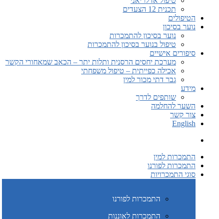
טיפול אדלריאני
תכנית 12 הצעדים
הטיפולים
נוער בסיכון
נוער בסיכון להתמכרות
טיפול בנוער בסיכון להתמכרות
סיפורים אישיים
מערכת יחסים הרסנית ותלות יתר – הכאב שמאחורי הקשר
אכילה כפייתית – טיפול משפחתי
גבר דתי מכור למין
מידע
שותפים לדרך
השער להחלמה
צור קשר
English
התמכרות למין
התמכרות לפורנו
סוגי התמכרויות
התמכרות לפורנו
התמכרות לאוננות