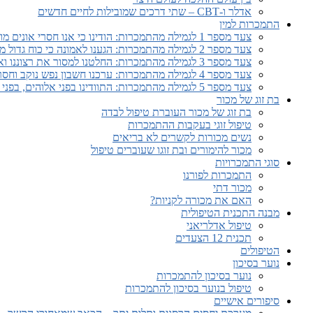
אדלר ו-CBT – שתי דרכים שמובילות לחיים חדשים
התמכרות למין
צעד מספר 1 לגמילה מהתמכרות: הודינו כי אנו חסרי אונים מול ההתמכרות ושאבדה לנו השליטה על חיינו.
צעד מספר 2 לגמילה מהתמכרות: הגענו לאמונה כי כוח גדול מאיתנו יוכל להחזיר אותנו לשפיות
צעד מספר 3 לגמילה מהתמכרות: החלטנו למסור את רצוננו ואת חיינו להשגחת אלוהים כפי שאנו מבינים אותו
צעד מספר 4 לגמילה מהתמכרות: ערכנו חשבון נפש נוקב וחסר פחד
צעד מספר 5 לגמילה מהתמכרות: התוודינו בפני אלוהים, בפני עצמנו ובפני אדם נוסף, על טיבם המדויק של פגמינו.
בת זוג של מכור
בת זוג של מכור העוברת טיפול לבדה
טיפול זוגי בעקבות ההתמכרות
נשים מכורות לקשרים לא בריאים
מכור להימורים ובת זוגו שעוברים טיפול
סוגי התמכרויות
התמכרות לפורנו
מכור דתי
האם את מכורה לקניות?
מבנה התכנית הטיפולית
טיפול אדלריאני
תכנית 12 הצעדים
הטיפולים
נוער בסיכון
נוער בסיכון להתמכרות
טיפול בנוער בסיכון להתמכרות
סיפורים אישיים