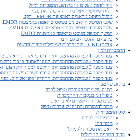
איך לזהות אצל בן או בת הזוג התמכרות למין?
תלות שיתופית אצל בת הזוג – בחני את עצמך
טיפול בפוסט טראומה באמצעות EMDR – רקע
שלבי הטיפול הראשונים בפוסט טראומה באמצעות EMDR, לפני תחילת העיבוד
שלבי העיבוד בטיפול בפוסט טראומה באמצעות EMDR
המשך הטיפול בפוסט טראומה באמצעות EMDR
בין עולם ההלכה לעולם היצר
אדלר ו-CBT – שתי דרכים שמובילות לחיים חדשים
התמכרות למין
צעד מספר 1 לגמילה מהתמכרות: הודינו כי אנו חסרי אונים מול ההתמכרות ושאבדה לנו השליטה על חיינו.
צעד מספר 2 לגמילה מהתמכרות: הגענו לאמונה כי כוח גדול מאיתנו יוכל להחזיר אותנו לשפיות
צעד מספר 3 לגמילה מהתמכרות: החלטנו למסור את רצוננו ואת חיינו להשגחת אלוהים כפי שאנו מבינים אותו
צעד מספר 4 לגמילה מהתמכרות: ערכנו חשבון נפש נוקב וחסר פחד
צעד מספר 5 לגמילה מהתמכרות: התוודינו בפני אלוהים, בפני עצמנו ובפני אדם נוסף, על טיבם המדויק של פגמינו.
בת זוג של מכור
בת זוג של מכור העוברת טיפול לבדה
טיפול זוגי בעקבות ההתמכרות
נשים מכורות לקשרים לא בריאים
מכור להימורים ובת זוגו שעוברים טיפול
סוגי התמכרויות
התמכרות לפורנו
מכור דתי
האם את מכורה לקניות?
מבנה התכנית הטיפולית