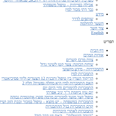
מערכת יחסים הרסנית ותלות יתר – הכאב שמאחורי הקשר
אכילה כפייתית – טיפול משפחתי
גבר דתי מכור למין
מידע
שותפים לדרך
השער להחלמה
צור קשר
English
תפריט
דף הבית
אודות המרכז
צוות מרכז קשרים
שיחת הכוונה: צעד קטן לשינוי גדול
התמכרויות – מידע מקצועי
התמכרות למין
הריקוד העדין בין טיפול ותכנית 12 הצעדים וליווי פסיכיאטרי
האם התמכרות למין היא מחלה נפשית? חלק 2
התמכרות להימורים וחיי היום יום
יום עיון ביוזמת ד"ר יניב אפרתי
טיפול קצר מועד למכורים מרמה סוציו-אקונומית גבוהה
התמכרות במשפחה – יש מוצא – טיפול במכור ובבת הזוג ושי
קדם התמכרות בגיל ההתבגרות
התמכרות לאתרי היכרויות
"בגידה דיגיטלית" – האם יש דבר כזה?