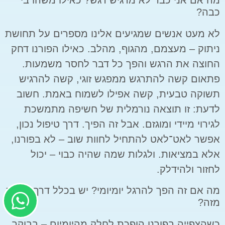
מה אם אני כבר לא מרגיש רגש? כאילו משהו בי
כבה?
לא מעט אנשים שמגיעים אלינו מספרים על תחושת
ניתוק – מעצמם, מהגוף, מהלב. כאילו הפורנו דחק
החוצה את הרגש והפך כל דבר לחסר משמעות.
פתאום קשה להתרגש ממפגש זוגי, קשה להרגיש
תשוקה טבעית, קשה אפילו לשמוח באמת. חשוב
לדעת: זו תוצאה נורמלית של חשיפה מתמשכת
לגירוי מיידי ומוגזם. אבל זה הפיך. דרך טיפול נכון,
אפשר לאט־לאט להתחיל לחוות שוב – לא בפורנו,
אלא במציאות. ולגלות שמה שהיה כבוי – יכול
לחזור ולהידלק.
מה אם זה הפך להרגל יומיומי? יש בכלל דרך לצאת
מזה?
כשהצפייה בפורנו הופכת לחלק מהיומיום – בבוקר,