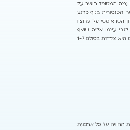
ו (מה המטופל חושב על
 הסנסורית בגוף כרגע
 הטראומטי על ערוציו
בית לגבי עצמו אליה שואף
המטופל להגיע עם סיום העיבוד (שעליה להיות ריאלית ונכונה אובייקטיבית), כאשר גם היא נמדדת בסולם 1-7
 החוויה על כל ארבעת