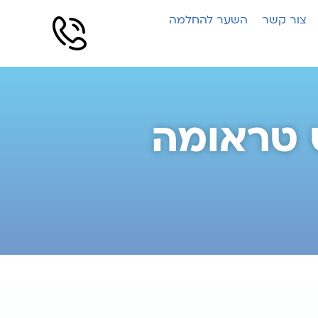
צור קשר
השער להחלמה
 טראומה